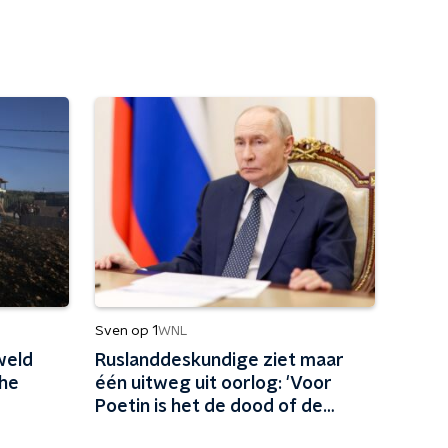
Sven op 1
WNL
weld
Ruslanddeskundige ziet maar
che
één uitweg uit oorlog: 'Voor
Poetin is het de dood of de
gladiolen'