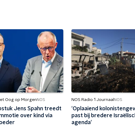
et Oog op Morgen
NOS Radio 1 Journaal
NOS
NOS
stuk Jens Spahn treedt
'Oplaaiend kolonistenge
mmotie over kind via
past bij bredere Israëlis
oeder
agenda'