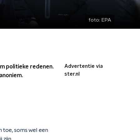
foto:
EPA
Advertentie via
om politieke redenen.
ster.nl
 anoniem.
 toe, soms wel een
j zijn.