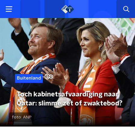
Buitenland
Toch kabinetsafvaardiging naar
Qatar: slimme zet of zwaktebod?
foto:
ANP