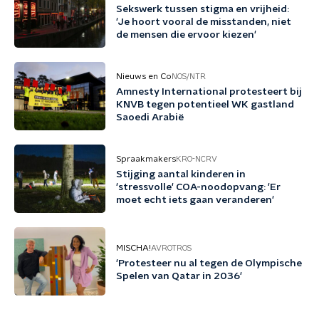
Sekswerk tussen stigma en vrijheid:
'Je hoort vooral de misstanden, niet
de mensen die ervoor kiezen'
Nieuws en Co
NOS/NTR
Amnesty International protesteert bij
KNVB tegen potentieel WK gastland
Saoedi Arabië
Spraakmakers
KRO-NCRV
Stijging aantal kinderen in
'stressvolle' COA-noodopvang: 'Er
moet echt iets gaan veranderen'
MISCHA!
AVROTROS
'Protesteer nu al tegen de Olympische
Spelen van Qatar in 2036'