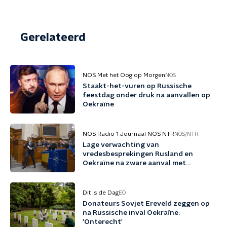
Gerelateerd
NOS Met het Oog op Morgen
NOS
Staakt-het-vuren op Russische
feestdag onder druk na aanvallen op
Oekraïne
NOS Radio 1 Journaal NOS NTR
NOS/NTR
Lage verwachting van
vredesbesprekingen Rusland en
Oekraïne na zware aanval met
ballistische raketten
Dit is de Dag
EO
Donateurs Sovjet Ereveld zeggen op
na Russische inval Oekraïne:
'Onterecht'