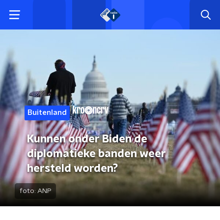
Buitenland
Kunnen onder Biden de
diplomatieke banden weer
hersteld worden?
foto:
ANP