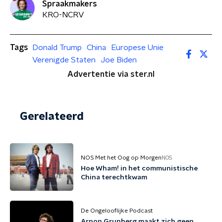
Spraakmakers
KRO-NCRV
Tags
Donald Trump
China
Europese Unie
Verenigde Staten
Joe Biden
Advertentie via ster.nl
Gerelateerd
NOS Met het Oog op Morgen
NOS
Hoe Wham! in het communistische
China terechtkwam
De Ongelooflijke Podcast
Arnon Grunberg maakt zich geen