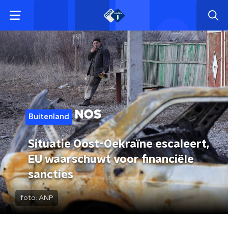
Buitenland
Situatie Oost-Oekraïne escaleert,
EU waarschuwt voor financiële
sancties
foto:
ANP