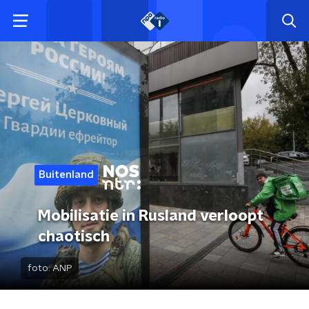
Buitenland
Mobilisatie in Rusland verloopt
chaotisch
foto:
ANP