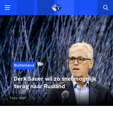
Buitenland
Derk Sauer wil zo snel mogelijk
terug naar Rusland
foto:
ANP