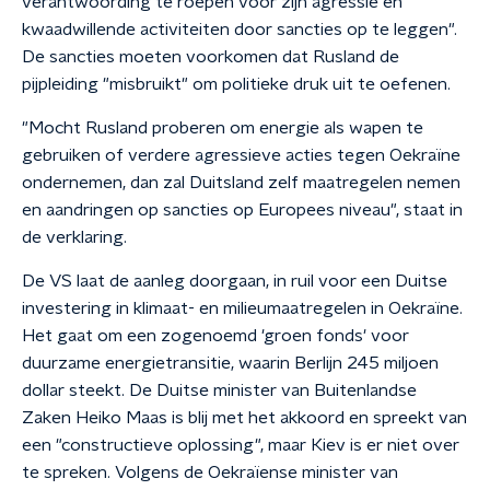
verantwoording te roepen voor zijn agressie en
kwaadwillende activiteiten door sancties op te leggen".
De sancties moeten voorkomen dat Rusland de
pijpleiding "misbruikt" om politieke druk uit te oefenen.
"Mocht Rusland proberen om energie als wapen te
gebruiken of verdere agressieve acties tegen Oekraïne
ondernemen, dan zal Duitsland zelf maatregelen nemen
en aandringen op sancties op Europees niveau", staat in
de verklaring.
De VS laat de aanleg doorgaan, in ruil voor een Duitse
investering in klimaat- en milieumaatregelen in Oekraïne.
Het gaat om een zogenoemd 'groen fonds' voor
duurzame energietransitie, waarin Berlijn 245 miljoen
dollar steekt. De Duitse minister van Buitenlandse
Zaken Heiko Maas is blij met het akkoord en spreekt van
een "constructieve oplossing", maar Kiev is er niet over
te spreken. Volgens de Oekraïense minister van