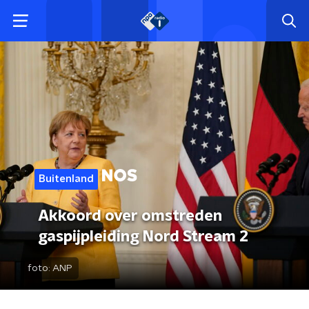
Buitenland
Akkoord over omstreden
gaspijpleiding Nord Stream 2
foto:
ANP