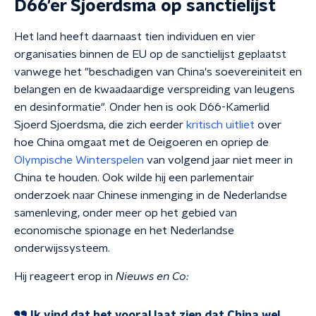
D66'er Sjoerdsma op sanctielijst
Het land heeft daarnaast tien individuen en vier
organisaties binnen de EU op de sanctielijst geplaatst
vanwege het "beschadigen van China's soevereiniteit en
belangen en de kwaadaardige verspreiding van leugens
en desinformatie". Onder hen is ook D66-Kamerlid
Sjoerd Sjoerdsma, die zich eerder
kritisch uitliet
over
hoe China omgaat met de Oeigoeren en opriep de
Olympische Winterspelen
van volgend jaar niet meer in
China te houden.
Ook wilde hij een parlementair
onderzoek naar Chinese inmenging in de Nederlandse
samenleving, onder meer op het gebied van
economische spionage en het Nederlandse
onderwijssysteem.
Hij reageert erop in
Nieuws en Co:
Ik vind dat het vooral laat zien dat China wel