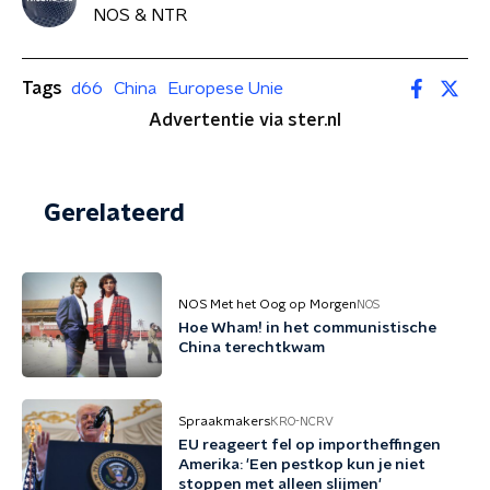
NOS & NTR
Tags
d66
China
Europese Unie
Advertentie via ster.nl
Gerelateerd
NOS Met het Oog op Morgen
NOS
Hoe Wham! in het communistische
China terechtkwam
Spraakmakers
KRO-NCRV
EU reageert fel op importheffingen
Amerika: 'Een pestkop kun je niet
stoppen met alleen slijmen'