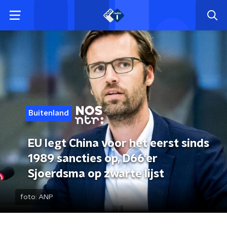
Buitenland
EU legt China voor het eerst sinds
1989 sancties op, D66'er
Sjoerdsma op zwarte lijst
foto:
ANP