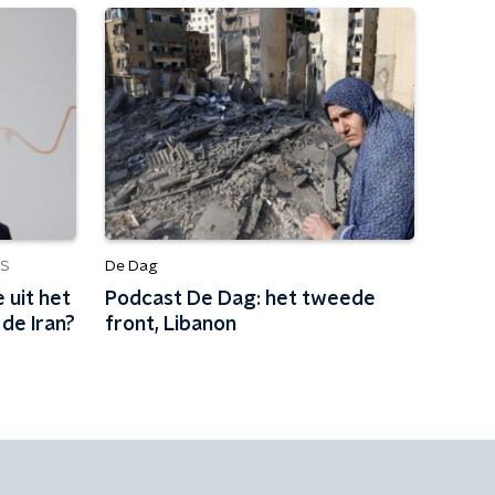
De Dag
S
 uit het
Podcast De Dag: het tweede
de Iran?
front, Libanon