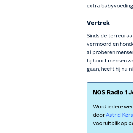
extra babyvoeding i
Vertrek
Sinds de terreura
vermoord en honder
al proberen mensen
hij hoort mensen w
gaan, heeft hij nu ni
NOS Radio 1 J
Word iedere we
door
Astrid Ke
vooruitblik op d