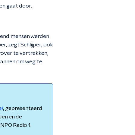
en gaat door.
izend mensen werden
, zegt Schlijper, ook
rover te vertrekken,
plannen om weg te
al
, gepresenteerd
nden en de
 NPO Radio 1.