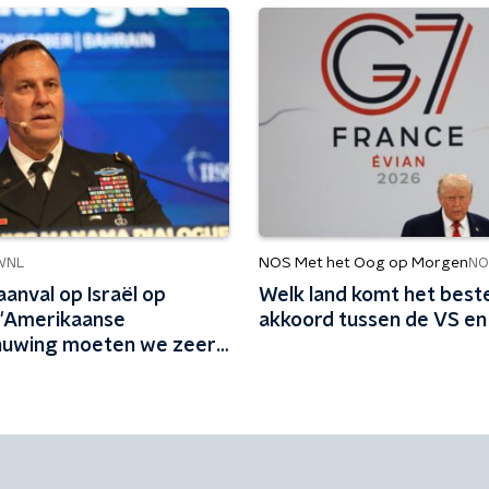
NOS Met het Oog op Morgen
WNL
NO
aanval op Israël op
Welk land komt het beste
 'Amerikaanse
akkoord tussen de VS en 
uwing moeten we zeer
 nemen'