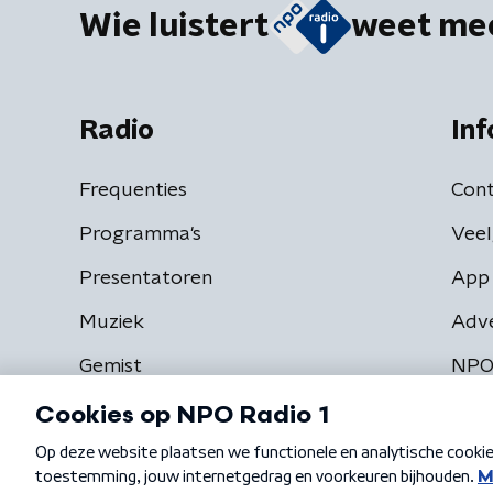
Wie luistert
weet me
Radio
Inf
Frequenties
Cont
Programma's
Veel
Presentatoren
App 
Muziek
Adv
Gemist
NPO
Algemene voorwaarden
Privacybeleid