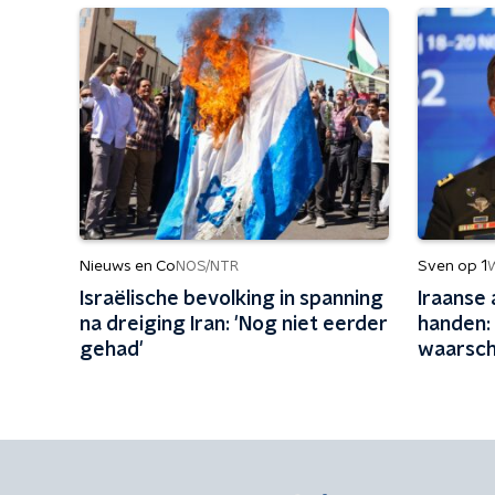
Nieuws en Co
Sven op 1
NOS/NTR
Israëlische bevolking in spanning
Iraanse 
na dreiging Iran: 'Nog niet eerder
handen:
gehad'
waarsch
serieus