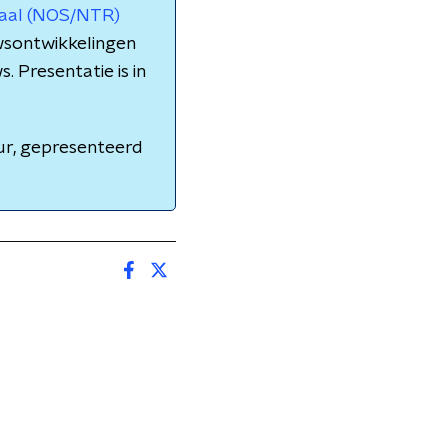
naal (NOS/NTR)
wsontwikkelingen
. Presentatie is in
ur, gepresenteerd