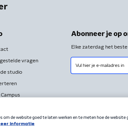
er
o
Abonneer je op o
Elke zaterdag het beste
act
gestelde vragen
de studio
erteren
 Campus