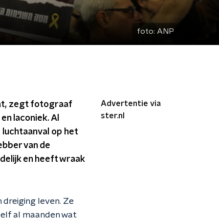
foto:
ANP
Advertentie via
at, zegt fotograaf
ster.nl
 en laconiek. Al
luchtaanval op het
ebber van de
delijk en heeft wraak
n dreiging leven. Ze
zelf al maanden wat