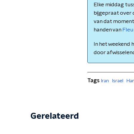
Elke middag tuss
bijgepraat over
van dat moment. M
handen van
Fleu
In het weekend h
door afwissele
Tags
Iran
Israel
Ha
Gerelateerd