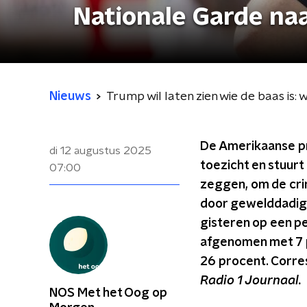
Nationale Garde na
Nieuws
Trump wil laten zien wie de baas is
De Amerikaanse pr
di 12 augustus 2025
toezicht en stuurt
07:00
zeggen, om de cri
door gewelddadige 
gisteren op een per
afgenomen met 7 pr
26 procent. Corre
Radio 1 Journaal.
NOS Met het Oog op