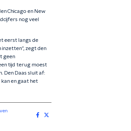
eden Chicago en New
dcijfers nog veel
et eerst langs de
 inzetten", zegt den
ft geen
en tijd terug moest
. Den Daas sluit af:
 kan en gaat het
jven