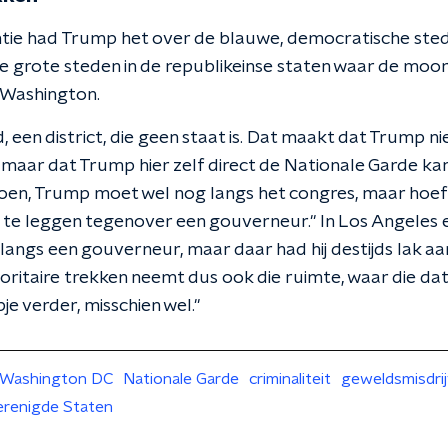
entie had Trump het over de blauwe, democratische st
de grote steden in de republikeinse staten waar de moor
n Washington.
d, een district, die geen staat is. Dat maakt dat Trump ni
maar dat Trump hier zelf direct de Nationale Garde kan
 doen, Trump moet wel nog langs het congres, maar hoe
te leggen tegenover een gouverneur." In Los Angeles e
g langs een gouverneur, maar daar had hij destijds lak aan
oritaire trekken neemt dus ook die ruimte, waar die dat
je verder, misschien wel."
Washington DC
Nationale Garde
criminaliteit
geweldsmisdri
erenigde Staten