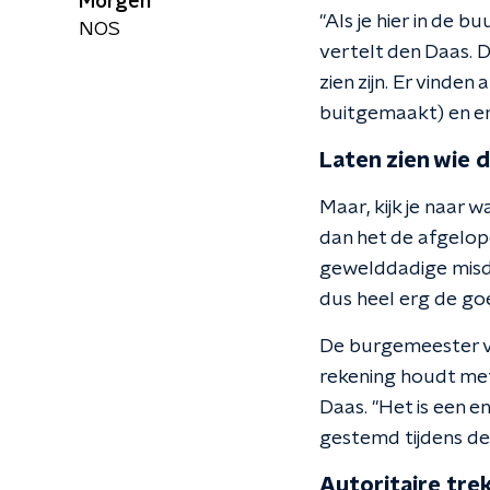
Morgen
"Als je hier in de 
NOS
vertelt den Daas. D
zien zijn. Er vinden 
buitgemaakt) en er 
Laten zien wie d
Maar, kijk je naar 
dan het de afgelope
gewelddadige misdr
dus heel erg de goe
De burgemeester va
rekening houdt met 
Daas. "Het is een 
gestemd tijdens de 
Autoritaire tre