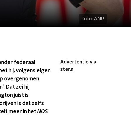
foto:
ANP
Advertentie via
onder federaal
ster.nl
et hij, volgens eigen
rump overgenomen
 Dat zei hij
gton juist is
ijven is dat zelfs
elt meer in het
NOS