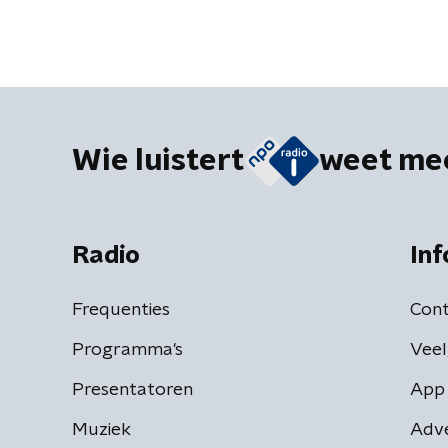
Wie luistert
weet me
Radio
Inf
Frequenties
Cont
Programma's
Veel
Presentatoren
App 
Muziek
Adv