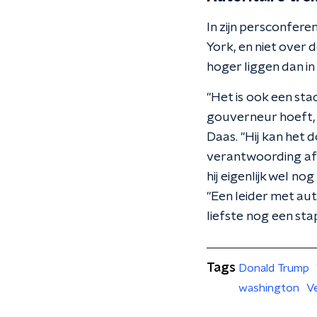
In zijn persconfer
York, en niet over 
hoger liggen dan i
"Het is ook een sta
gouverneur hoeft, 
Daas. "Hij kan het
verantwoording af 
hij eigenlijk wel no
"Een leider met aut
liefste nog een stap
Tags
Donald Trump
washington
V