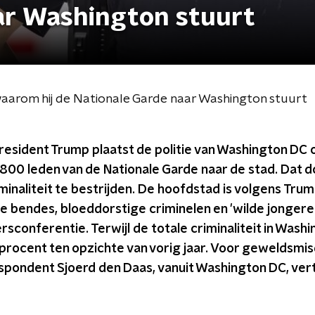
ar Washington stuurt
: waarom hij de Nationale Garde naar Washington stuurt
esident Trump plaatst de politie van Washington DC 
 800 leden van de Nationale Garde naar de stad. Dat do
minaliteit te bestrijden. De hoofdstad is volgens T
bendes, bloeddorstige criminelen en 'wilde jongeren'.
sconferentie. Terwijl de totale criminaliteit in Washin
ocent ten opzichte van vorig jaar. Voor geweldsmisdr
spondent Sjoerd den Daas, vanuit Washington DC, vert