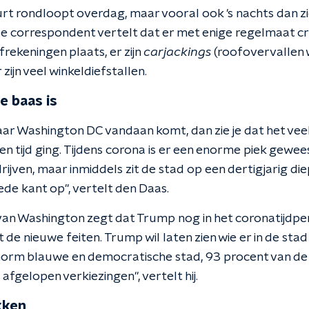
buurt rondloopt overdag, maar vooral ook 's nachts dan zi
e correspondent vertelt dat er met enige regelmaat cri
afrekeningen plaats, er zijn
carjackings
(roofovervallen 
zijn veel winkeldiefstallen.
e baas is
waar Washington DC vandaan komt, dan zie je dat het vee
n tijd ging. Tijdens corona is er een enorme piek gewees
ijven, maar inmiddels zit de stad op een dertigjarig di
de kant op", vertelt den Daas.
n Washington zegt dat Trump nog in het coronatijdperk 
de nieuwe feiten. Trump wil laten zien wie er in de stad
enorm blauwe en democratische stad, 93 procent van de
afgelopen verkiezingen", vertelt hij.
kken