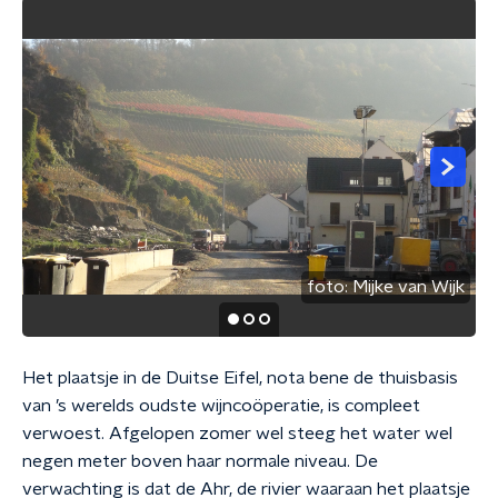
foto:
Mijke van Wijk
Het plaatsje in de Duitse Eifel, nota bene de thuisbasis
van ’s werelds oudste wijncoöperatie, is compleet
verwoest. Afgelopen zomer wel steeg het water wel
negen meter boven haar normale niveau. De
verwachting is dat de Ahr, de rivier waaraan het plaatsje