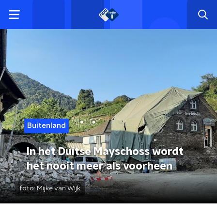
Buitenland
In het Duitse Mayschoss wordt
het nooit meer als voorheen
foto:
Mijke van Wijk