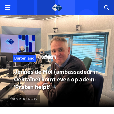
Buitenland
Jennes de Mol (ambassadeur in
Oekraïne) komt even op adem:
'Praten helpt'
foto:
KRO-NCRV