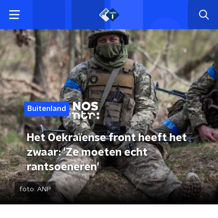
Buitenland
Het Oekraïense front heeft het
zwaar: 'Ze moeten echt
rantsoeneren'
foto:
ANP