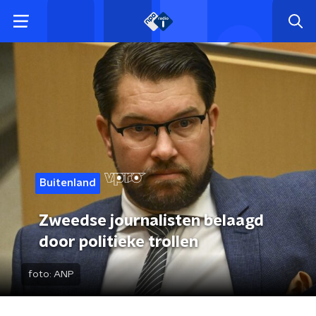
Buitenland
Zweedse journalisten belaagd
door politieke trollen
foto:
ANP