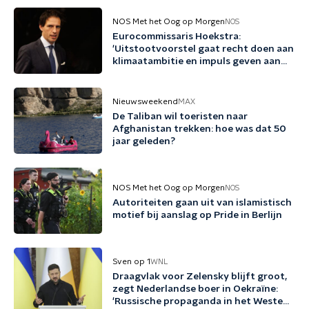
NOS Met het Oog op Morgen
NOS
Eurocommissaris Hoekstra:
'Uitstootvoorstel gaat recht doen aan
klimaatambitie en impuls geven aan
bedrijfsleven'
Nieuwsweekend
MAX
De Taliban wil toeristen naar
Afghanistan trekken: hoe was dat 50
jaar geleden?
NOS Met het Oog op Morgen
NOS
Autoriteiten gaan uit van islamistisch
motief bij aanslag op Pride in Berlijn
Sven op 1
WNL
Draagvlak voor Zelensky blijft groot,
zegt Nederlandse boer in Oekraïne:
'Russische propaganda in het Westen