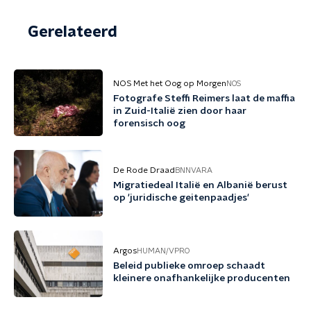
Gerelateerd
NOS Met het Oog op Morgen
NOS
Fotografe Steffi Reimers laat de maffia
in Zuid-Italië zien door haar
forensisch oog
De Rode Draad
BNNVARA
Migratiedeal Italië en Albanië berust
op 'juridische geitenpaadjes'
Argos
HUMAN/VPRO
Beleid publieke omroep schaadt
kleinere onafhankelijke producenten