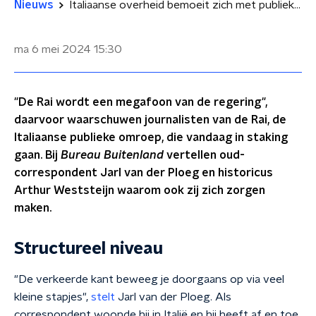
Nieuws
Italiaanse overheid bemoeit zich met publieke omroep: 'Niet ondenkbaar in Nederland'
ma 6 mei 2024
15:30
"De Rai wordt een megafoon van de regering",
daarvoor waarschuwen journalisten van de Rai, de
Italiaanse publieke omroep, die vandaag in staking
gaan. Bij
Bureau Buitenland
vertellen oud-
correspondent Jarl van der Ploeg en historicus
Arthur Weststeijn waarom ook zij zich zorgen
maken.
Structureel niveau
"De verkeerde kant beweeg je doorgaans op via veel
kleine stapjes",
stelt
Jarl van der Ploeg. Als
correspondent woonde hij in Italië en hij heeft af en toe