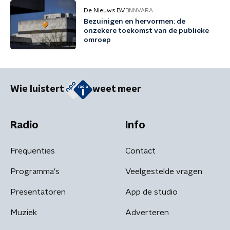
De Nieuws BV
BNNVARA
Bezuinigen en hervormen: de
onzekere toekomst van de publieke
omroep
Wie luistert
weet meer
Radio
Info
Frequenties
Contact
Programma's
Veelgestelde vragen
Presentatoren
App de studio
Muziek
Adverteren