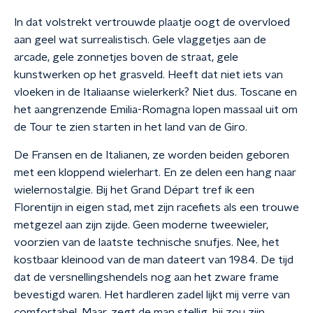
In dat volstrekt vertrouwde plaatje oogt de overvloed
aan geel wat surrealistisch. Gele vlaggetjes aan de
arcade, gele zonnetjes boven de straat, gele
kunstwerken op het grasveld. Heeft dat niet iets van
vloeken in de Italiaanse wielerkerk? Niet dus. Toscane en
het aangrenzende Emilia-Romagna lopen massaal uit om
de Tour te zien starten in het land van de Giro.
De Fransen en de Italianen, ze worden beiden geboren
met een kloppend wielerhart. En ze delen een hang naar
wielernostalgie. Bij het Grand Départ tref ik een
Florentijn in eigen stad, met zijn racefiets als een trouwe
metgezel aan zijn zijde. Geen moderne tweewieler,
voorzien van de laatste technische snufjes. Nee, het
kostbaar kleinood van de man dateert van 1984. De tijd
dat de versnellingshendels nog aan het zware frame
bevestigd waren. Het hardleren zadel lijkt mij verre van
comfortabel. Maar, zegt de man stellig, hij zou zijn