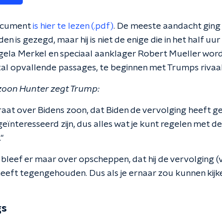
document
is hier te lezen (.pdf)
.
De meeste aandacht ging n
en is gezegd, maar hij is niet de enige die in het half u
gela Merkel en speciaal aanklager Robert Mueller wo
al opvallende passages, te beginnen met Trumps rivaal
 zoon Hunter zegt Trump:
aat over Bidens zoon, dat Biden de vervolging heeft ges
eïnteresseerd zijn, dus alles wat je kunt regelen met 
"
n bleef er maar over opscheppen, dat hij de vervolging (
heeft tegengehouden. Dus als je ernaar zou kunnen kijke
gs