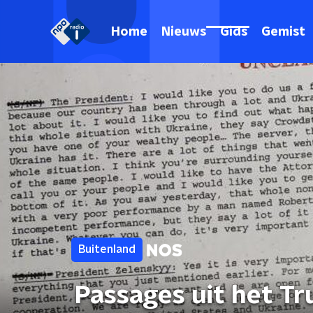
Home
Nieuws
Gids
Gemist
Buitenland
Passages uit het Tru