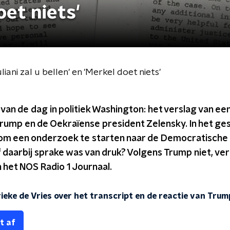
oet niets'
iani zal u bellen' en 'Merkel doet niets'
 van de dag in politiek Washington: het verslag van e
Trump en de Oekraïense president Zelensky. In het g
om een onderzoek te starten naar de Democratische
 daarbij sprake was van druk? Volgens Trump niet, ve
n het NOS Radio 1 Journaal.
eke de Vries over het transcript en de reactie van Trum
t af