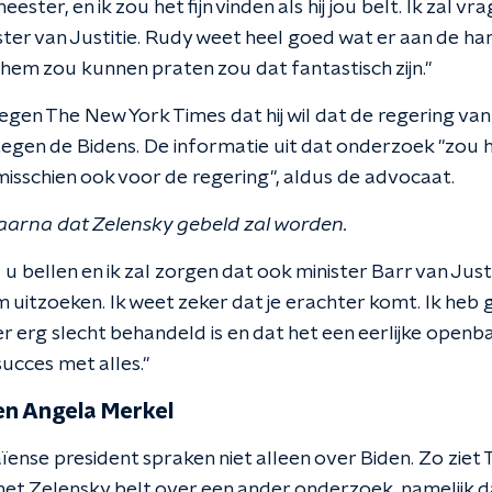
ter, en ik zou het fijn vinden als hij jou belt. Ik zal vrag
er van Justitie. Rudy weet heel goed wat er aan de hand 
 hem zou kunnen praten zou dat fantastisch zijn."
 tegen The New York Times dat hij wil dat de regering v
egen de Bidens. De informatie uit dat onderzoek "zou h
 misschien ook voor de regering", aldus de advocaat.
aarna dat Zelensky gebeld zal worden.
 u bellen en ik zal zorgen dat ook minister Barr van Justi
m uitzoeken. Ik weet zeker dat je erachter komt. Ik heb
 erg slecht behandeld is en dat het een eerlijke openb
succes met alles."
en Angela Merkel
ense president spraken niet alleen over Biden. Zo ziet
met Zelensky belt over een ander onderzoek, namelijk d