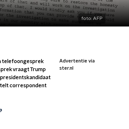
foto:
AFP
Advertentie via
en telefoongesprek
ster.nl
esprek vraagt Trump
 presidentskandidaat
rtelt correspondent
p