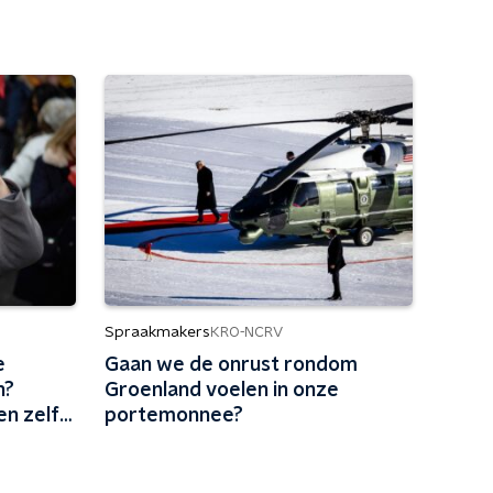
Spraakmakers
KRO-NCRV
e
Gaan we de onrust rondom
n?
Groenland voelen in onze
en zelf
portemonnee?