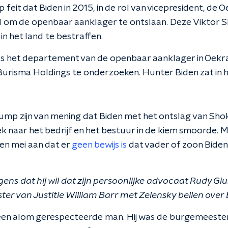
 feit dat Biden in 2015, in de rol van vicepresident, de 
om de openbaar aanklager te ontslaan. Deze Viktor Sh
n het land te bestraffen.
 het departement van de openbaar aanklager in Oek
 Burisma Holdings te onderzoeken. Hunter Biden zat in 
mp zijn van mening dat Biden met het ontslag van Shok
 naar het bedrijf en het bestuur in de kiem smoorde. 
en mei aan dat er
geen bewijs is
dat vader of zoon Biden
ns dat hij wil dat zijn persoonlijke advocaat Rudy Giu
er van Justitie William Barr met Zelensky bellen over 
s een alom gerespecteerde man. Hij was de burgemeeste