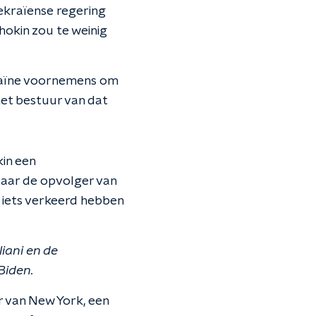
Oekraïense regering
okin zou te weinig
raïne voornemens om
het bestuur van dat
in een
Maar de opvolger van
 iets verkeerd hebben
liani en de
Biden.
r van New York, een