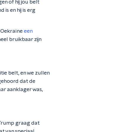
en of hij jou belt
is en hij is erg
an Oekraïne
een
eel bruikbaar zijn
tie belt, en we zullen
 gehoord dat de
aar aanklager was,
 Trump graag dat
at van speciaal