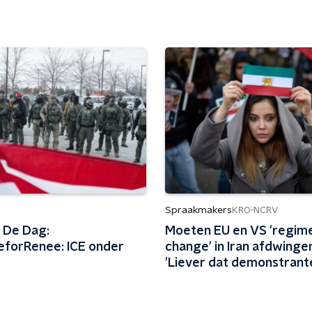
Spraakmakers
KRO-NCRV
 De Dag:
Moeten EU en VS 'regim
eforRenee: ICE onder
change' in Iran afdwinge
'Liever dat demonstrant
regering omwerpen'