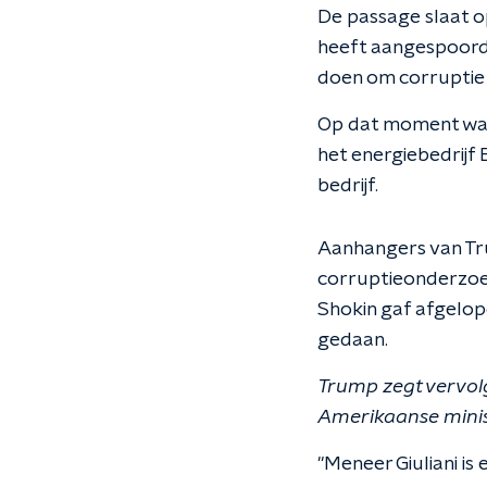
De passage slaat op
heeft aangespoord 
doen om corruptie i
Op dat moment was
het energiebedrijf
bedrijf.
Aanhangers van Tru
corruptieonderzoek
Shokin gaf afgelop
gedaan.
Trump zegt vervolge
Amerikaanse minist
"Meneer Giuliani i