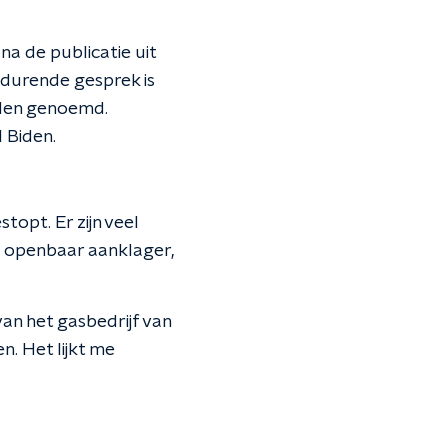
a de publicatie uit
ur durende gesprek is
rden genoemd.
 Biden.
topt. Er zijn veel
de openbaar aanklager,
van het gasbedrijf van
n. Het lijkt me