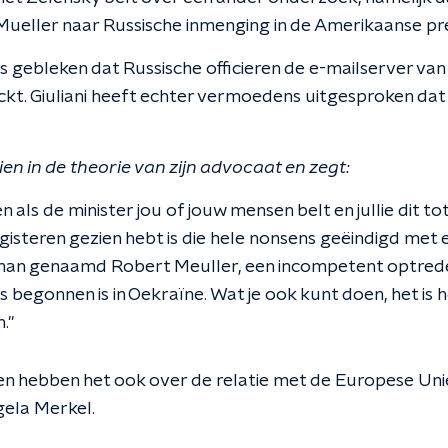
ueller naar Russische inmenging in de Amerikaanse pr
is gebleken dat Russische officieren de e-mailserver v
ckt. Giuliani heeft echter vermoedens uitgesproken dat
zien in de theorie van zijn advocaat en zegt:
den als de minister jou of jouw mensen belt en jullie dit 
 gisteren gezien hebt is die hele nonsens geëindigd met 
man genaamd Robert Meuller, een incompetent optred
 begonnen is in Oekraïne. Wat je ook kunt doen, het is he
."
n hebben het ook over de relatie met de Europese Uni
ela Merkel.