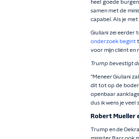
heel goede burgemees
samen met de minist
capabel. Als je met
Giuliani zei eerder
onderzoek begint
t
voor mijn cliënt en
Trump bevestigt d
"Meneer Giuliani zal
dit tot op de bode
openbaar aanklager
dus ik wens je veel 
Robert Mueller 
Trump en de Oekraï
minister Barr ook 