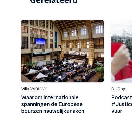
Gerelateerd
Villa VdB
De Dag
MAX
Waarom internationale
Podcast
spanningen de Europese
#Justic
beurzen nauwelijks raken
vuur