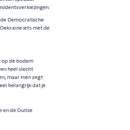
esidentsverkiezingen.
an de Democratische
 Oekraïne iets met de
tot op de bodem
een heel slecht
en, maar men zegt
el belangrijk dat je
e en de Duitse