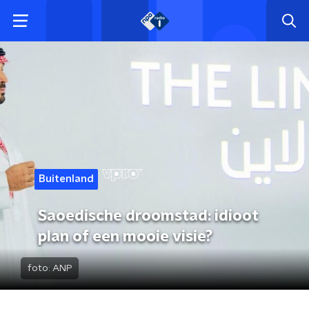
Buitenland
Saoedische droomstad: idioot
plan of een mooie visie?
foto:
ANP