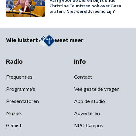
Partij voor de Dieren blijft onder
Christine Teunissen ook over Gaza
praten: 'Niet wereldvreemd zijn'
Wie luistert
weet meer
Radio
Info
Frequenties
Contact
Programma's
Veelgestelde vragen
Presentatoren
App de studio
Muziek
Adverteren
Gemist
NPO Campus