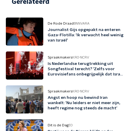
Gerelateerd
De Rode Draad
BNNVARA
Journalist Gijs opgepakt na enteren
Gaza-Flotilla: 'Ik verwacht heel weinig
van Israël'
Spraakmakers
KRO-NCRV
Is Nederlandse terugtrekking uit
Songfestival terecht? 'Zelfs voor
Eurovisiefans onbegrijpelijk dat Israël
meedoet'
Spraakmakers
KRO-NCRV
Angst en hoop nu bewind Iran
wankelt: 'Nu leiders er niet meer zijn,
heeft regime nog steeds de macht'
Dit is de Dag
EO