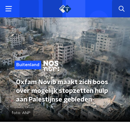
Buitenland
Oxfam Novib maakt zich boos
over mogelijk stopzetten hulp
aan Palestijnse gebieden
foto:
ANP