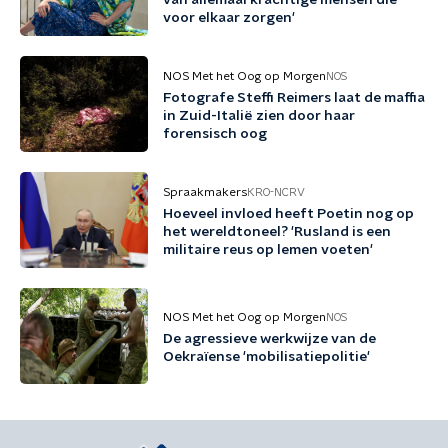
van allemaal krachtige mensen die
voor elkaar zorgen'
NOS Met het Oog op Morgen
NOS
Fotografe Steffi Reimers laat de maffia
in Zuid-Italië zien door haar
forensisch oog
Spraakmakers
KRO-NCRV
Hoeveel invloed heeft Poetin nog op
het wereldtoneel? 'Rusland is een
militaire reus op lemen voeten'
NOS Met het Oog op Morgen
NOS
De agressieve werkwijze van de
Oekraïense 'mobilisatiepolitie'