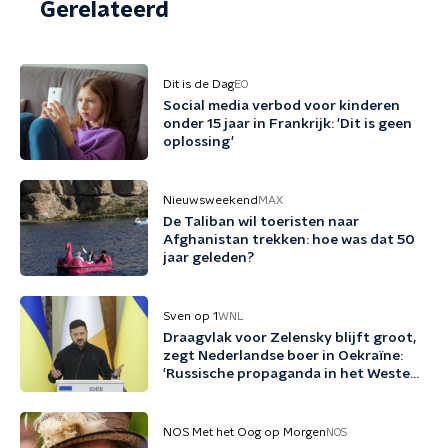
Gerelateerd
Dit is de Dag
EO
Social media verbod voor kinderen
onder 15 jaar in Frankrijk: 'Dit is geen
oplossing'
Nieuwsweekend
MAX
De Taliban wil toeristen naar
Afghanistan trekken: hoe was dat 50
jaar geleden?
Sven op 1
WNL
Draagvlak voor Zelensky blijft groot,
zegt Nederlandse boer in Oekraïne:
'Russische propaganda in het Westen
werkt enorm goed'
NOS Met het Oog op Morgen
NOS