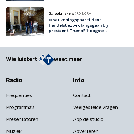
Spraakmakers
KRO-NCRV
Moet koningspaar tijdens
handelsbezoek langsgaan bij
president Trump? 'Hoogste
diplomatieke middel dat we kunnen
inzetten'
Wie luistert
weet meer
Radio
Info
Frequenties
Contact
Programma's
Veelgestelde vragen
Presentatoren
App de studio
Muziek
Adverteren