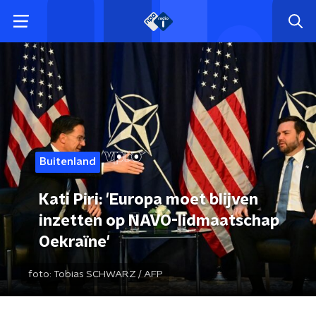
Buitenland
Kati Piri: 'Europa moet blijven
inzetten op NAVO-lidmaatschap
Oekraïne'
foto:
Tobias SCHWARZ / AFP