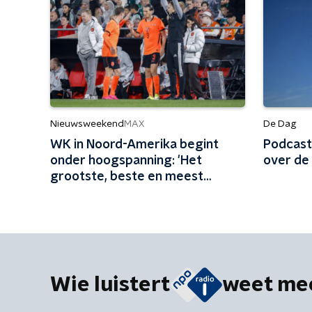
Nieuwsweekend
De Dag
MAX
WK in Noord-Amerika begint
Podcast
onder hoogspanning: 'Het
over de 
grootste, beste en meest
inclusieve WK ooit?'
Wie luistert
weet me