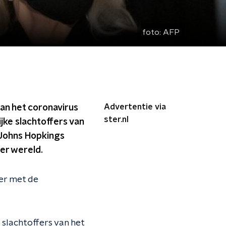
foto:
AFP
Advertentie via
an het coronavirus
ster.nl
ke slachtoffers van
 Johns Hopkings
ter wereld.
er met de
e slachtoffers van het