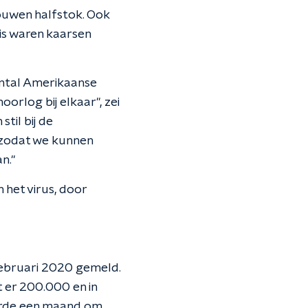
ouwen halfstok. Ook
uis waren kaarsen
antal Amerikaanse
rlog bij elkaar", zei
til bij de
, zodat we kunnen
n."
 het virus, door
 februari 2020 gemeld.
 er 200.000 en in
urde een maand om