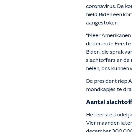
coronavirus. De ko
hield Biden een kor
aangestoken.
"Meer Amerikanen z
doden in de Eerste
Biden, die sprak va
slachtoffers en de
helen, ons kunnen 
De president riep A
mondkapjes te drag
Aantal slachtof
Het eerste dodelij
Vier maanden later
december 300.000.