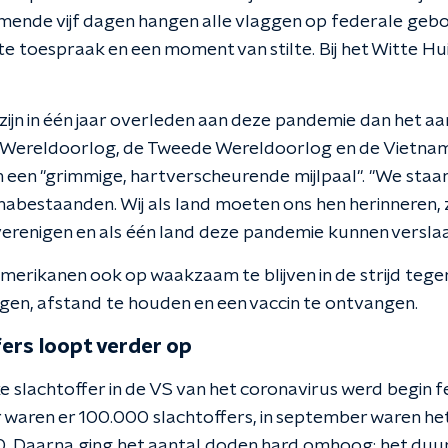
mende vijf dagen hangen alle vlaggen op federale geb
te toespraak en een moment van stilte. Bij het Witte H
ijn in één jaar overleden aan deze pandemie dan het a
 Wereldoorlog, de Tweede Wereldoorlog en de Vietnamoo
n een "grimmige, hartverscheurende mijlpaal". "We staan s
 nabestaanden. Wij als land moeten ons hen herinneren
verenigen en als één land deze pandemie kunnen verslaa
merikanen ook op waakzaam te blijven in de strijd tegen
en, afstand te houden en een vaccin te ontvangen.
fers loopt verder op
ke slachtoffer in de VS van het coronavirus werd begin
 waren er 100.000 slachtoffers, in september waren het
 Daarna ging het aantal doden hard omhoog: het du