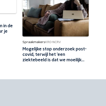
n in de
r je
Spraakmakers
KRO-NCRV
Mogelijke stop onderzoek post-
covid, terwijl het 'een
ziektebeeld is dat we moeilijk
kunnen begrijpen'