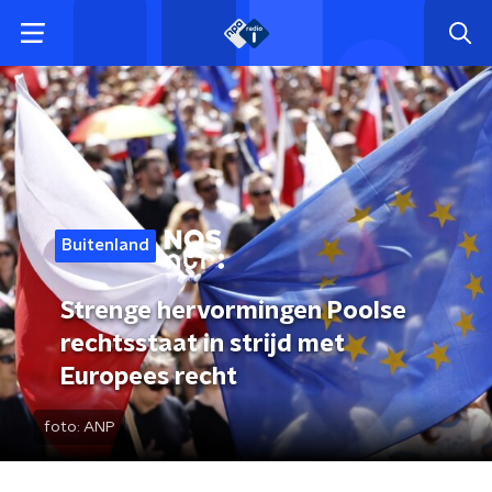
Buitenland
Strenge hervormingen Poolse
rechtsstaat in strijd met
Europees recht
foto:
ANP