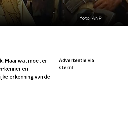
foto:
ANP
Advertentie via
ok. Maar wat moet er
ster.nl
an-kenner en
ijke erkenning van de