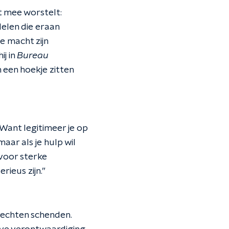
t mee worstelt:
delen die eraan
e macht zijn
j in
Bureau
n een hoekje zitten
 Want legitimeer je op
aar als je hulp wil
voor sterke
ieus zijn.”
nrechten schenden.