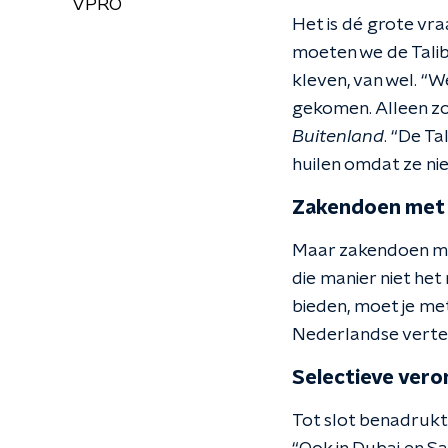
VPRO
Het is dé grote vr
moeten we de Talib
kleven, van wel. “
gekomen. Alleen zo
Buitenland
. “De Ta
huilen omdat ze ni
Zakendoen met 
Maar zakendoen met 
die manier niet het
bieden, moet je me
Nederlandse vertege
Selectieve ver
Tot slot benadrukt 