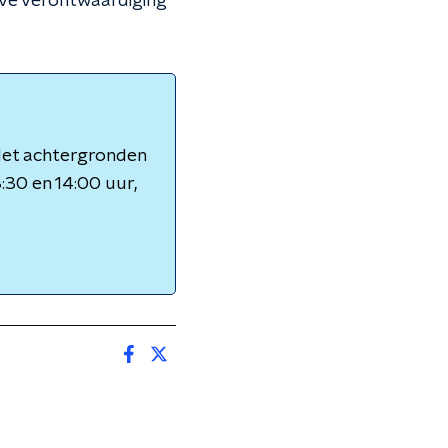
eve verontwaardiging
 Met achtergronden
3:30 en 14:00 uur,