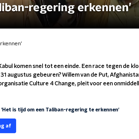
liban-regering erkennen’
erkennen’
Kabul komen snel tot een einde. Een race tegen de kl
 31 augustus gebeuren? Willem van de Put, Afghanist
organisatie Culture 4 Change, pleit voor een onmiddell
 'Het is tijd om een Taliban-regering te erkennen'
ng af