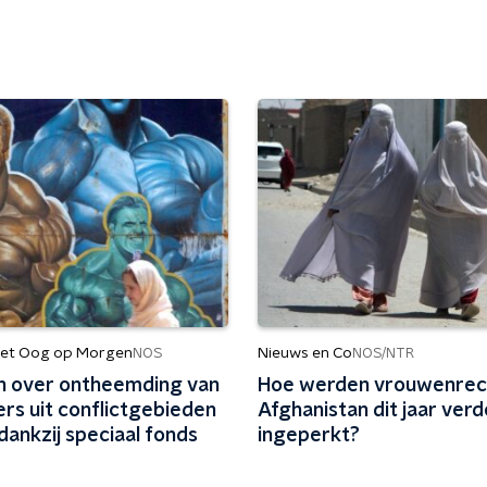
et Oog op Morgen
Nieuws en Co
NOS
NOS/NTR
n over ontheemding van
Hoe werden vrouwenrech
rs uit conflictgebieden
Afghanistan dit jaar verd
dankzij speciaal fonds
ingeperkt?