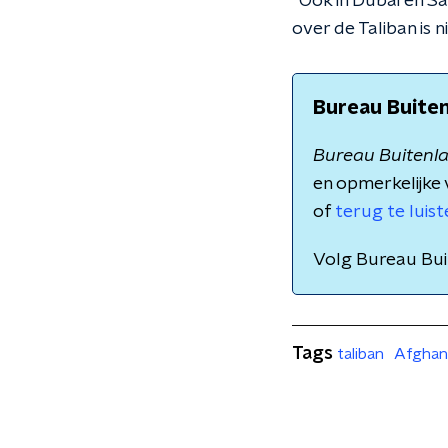
“Ook in Dubai en S
over de Taliban is
Bureau Buite
Bureau Buitenl
en opmerkelijke 
of
terug te luis
Volg Bureau Bu
Tags
taliban
Afghan