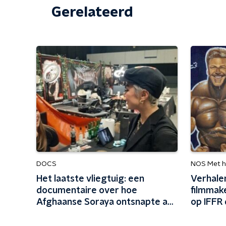
Gerelateerd
DOCS
NOS Met h
Het laatste vliegtuig: een
Verhale
documentaire over hoe
filmmake
Afghaanse Soraya ontsnapte aan
op IFFR 
de Taliban