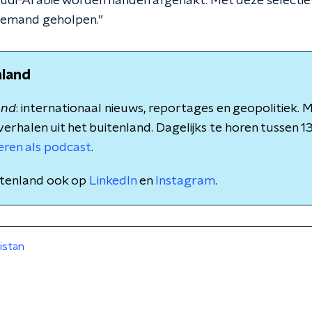
audi-Arabië worden handen afgehakt. Met deze selecti
 niemand geholpen.”
nland
and
: internationaal nieuws, reportages en geopolitiek.
verhalen uit het buitenland. Dagelijks te horen tussen 1
teren als podcast
.
itenland ook op
LinkedIn
en
Instagram
.
istan