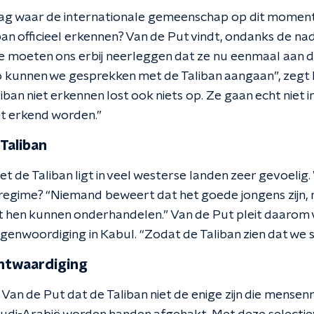
aag waar de internationale gemeenschap op dit momen
an officieel erkennen? Van de Put vindt, ondanks de na
We moeten ons erbij neerleggen dat ze nu eenmaal aan d
 kunnen we gesprekken met de Taliban aangaan”, zegt hi
liban niet erkennen lost ook niets op. Ze gaan echt niet i
et erkend worden.”
Taliban
de Taliban ligt in veel westerse landen zeer gevoelig.
 regime? “Niemand beweert dat het goede jongens zijn, m
t hen kunnen onderhandelen.” Van de Put pleit daarom 
nwoordiging in Kabul. “Zodat de Taliban zien dat we ser
ontwaardiging
Van de Put dat de Taliban niet de enige zijn die mense