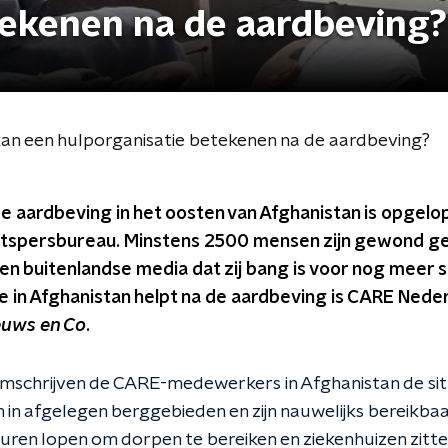
tekenen na de aardbeving?
an een hulporganisatie betekenen na de aardbeving?
e aardbeving in het oosten van Afghanistan is opgelo
atspersbureau. Minstens 2500 mensen zijn gewond ger
n buitenlandse media dat zij bang is voor nog meer s
ie in Afghanistan helpt na de aardbeving is CARE Ned
euws en Co
.
chrijven de CARE-medewerkers in Afghanistan de situat
n in afgelegen berggebieden en zijn nauwelijks bereikb
uren lopen om dorpen te bereiken en ziekenhuizen zitten