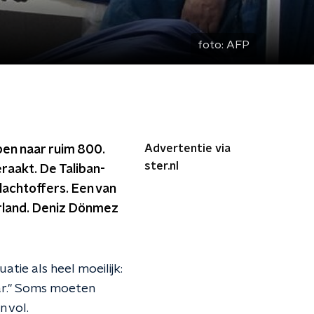
foto:
AFP
Advertentie via
pen naar ruim 800.
ster.nl
aakt. De Taliban-
lachtoffers. Een van
erland. Deniz Dönmez
ie als heel moeilijk:
aar." Soms moeten
 vol.