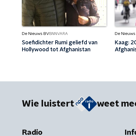
De Nieuws BV
De Nieuws
BNNVARA
Soefidichter Rumi geliefd van
Kaag: 2
Hollywood tot Afghanistan
Afghani
Wie luistert
weet me
Radio
Inf