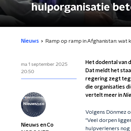
hulporganisatie be
Nieuws
Ramp op ramp in Afghanistan: wat k
Het dodental van d
ma 1 september 2025
Dat meldt het sta
20:50
regering zegt tege
die organisaties d
vertelt meer in
Ni
Volgens Dönmez oms
"Veel dorpen ligge
Nieuws en Co
hulpverleners nog 