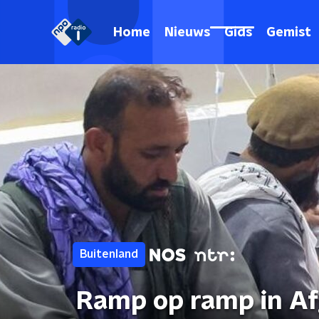
Home
Nieuws
Gids
Gemist
Buitenland
Ramp op ramp in Af