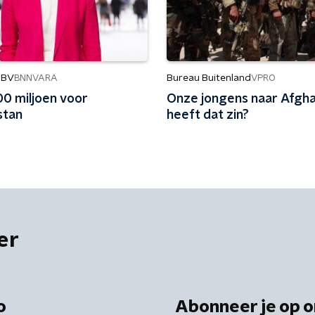
 BV
Bureau Buitenland
BNNVARA
VPRO
00 miljoen voor
Onze jongens naar Afgha
stan
heeft dat zin?
er
o
Abonneer je op o