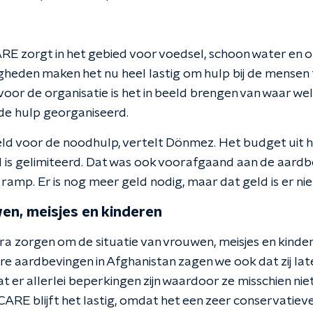
RE zorgt in het gebied voor voedsel, schoon water en 
heden maken het nu heel lastig om hulp bij de mensen t
or de organisatie is het in beeld brengen van waar welk
de hulp georganiseerd.
geld voor de noodhulp, vertelt Dönmez. Het budget uit 
 is gelimiteerd. Dat was ook voorafgaand aan de aardbe
 ramp. Er is nog meer geld nodig, maar dat geld is er ni
en, meisjes en kinderen
a zorgen om de situatie van vrouwen, meisjes en kinder
ere aardbevingen in Afghanistan zagen we ook dat zij lat
er allerlei beperkingen zijn waardoor ze misschien niet
CARE blijft het lastig, omdat het een zeer conservatieve 