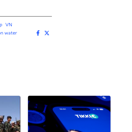
p
VN
n water