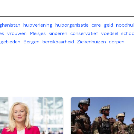
ghanistan
hulpverlening
hulporganisatie
care
geld
noodhul
es
vrouwen
Meisjes
kinderen
conservatief
voedsel
schoo
ggebieden
Bergen
bereikbaarheid
Ziekenhuizen
dorpen