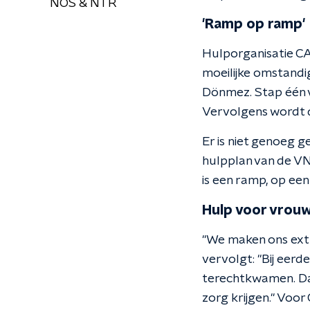
NOS & NTR
'Ramp op ramp'
Hulporganisatie CA
moeilijke omstandig
Dönmez. Stap één vo
Vervolgens wordt 
Er is niet genoeg 
hulpplan van de VN
is een ramp, op een
Hulp voor vrouw
"We maken ons extr
vervolgt: "Bij eerd
terechtkwamen. Dat 
zorg krijgen." Voor 