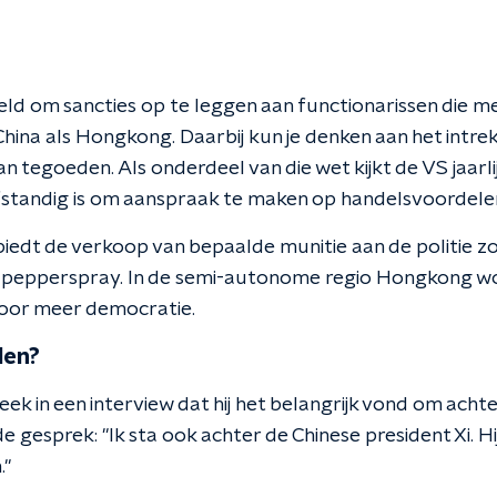
eld om sancties op te leggen aan functionarissen die 
China als Hongkong. Daarbij kun je denken aan het intr
an tegoeden. Als onderdeel van die wet kijkt de VS jaar
fstandig is om aanspraak te maken op handelsvoordele
iedt de verkoop van bepaalde munitie aan de politie z
pepperspray. In de semi-autonome regio Hongkong wo
oor meer democratie.
len?
ek in een interview dat hij het belangrijk vond om ach
e gesprek: "Ik sta ook achter de Chinese president Xi. Hi
."