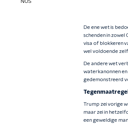
NOS
De ene wet is bedo
schenden in zowel 
visa of blokkeren v
wel voldoende zel
De andere wet verb
waterkanonnen en 
gedemonstreerd v
Tegenmaatrege
Trump zei vorige we
maar zei in hetzelfd
een geweldige man