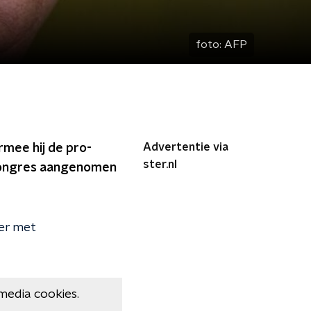
foto:
AFP
Advertentie via
mee hij de pro-
ster.nl
 Congres aangenomen
er met
media cookies.