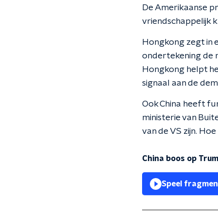
De Amerikaanse pres
vriendschappelijk k
Hongkong zegt in e
ondertekening de r
Hongkong helpt het
signaal aan de de
Ook China heeft fu
ministerie van Bui
van de VS zijn. Hoe 
China boos op Tru
Speel fragmen