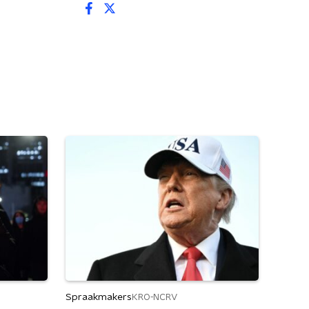
Spraakmakers
KRO-NCRV