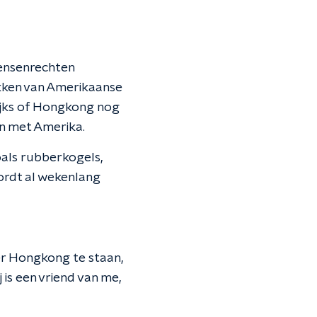
mensenrechten
ekken van Amerikaanse
lijks of Hongkong nog
n met Amerika.
oals rubberkogels,
rdt al wekenlang
ter Hongkong te staan,
j is een vriend van me,