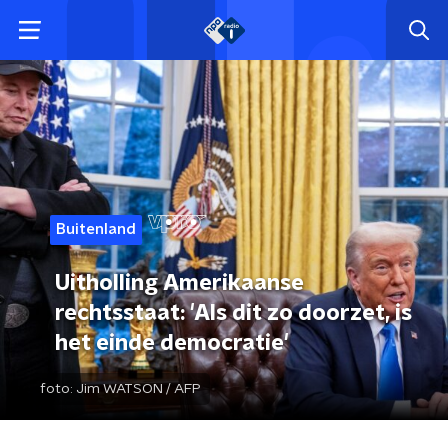
Buitenland
Uitholling Amerikaanse
rechtsstaat: 'Als dit zo doorzet, is
het einde democratie'
foto:
Jim WATSON / AFP