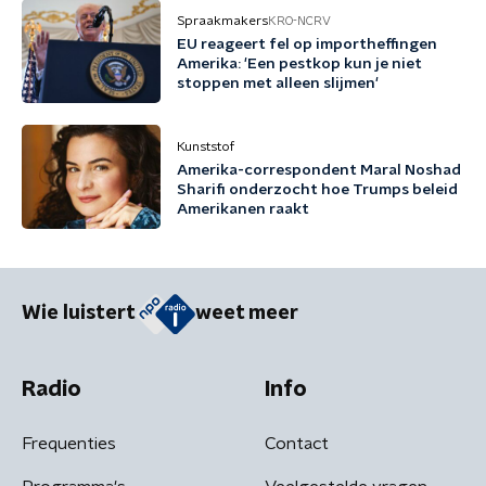
Spraakmakers
KRO-NCRV
EU reageert fel op importheffingen
Amerika: 'Een pestkop kun je niet
stoppen met alleen slijmen'
Kunststof
Amerika-correspondent Maral Noshad
Sharifi onderzocht hoe Trumps beleid
Amerikanen raakt
Wie luistert
weet meer
Radio
Info
Frequenties
Contact