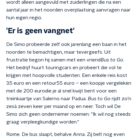
wordt alleen aangevuld met zuiderlingen die na een
aantal jaar in het noorden overplaatsing aanvragen naar
hun eigen regio.
'Er is geen vangnet'
De Simo probeerde zelf ook jarenlang een baan
in het
noorden te
bemachtigen, maar tevergeefs. Uit
frustratie begon hij samen met een vriend
Bus to Go.
H
et bedrijf huurt touringcars en probeert die vol te
krijgen met hoopvolle studenten. Een enkele reis kost
35 euro
en een retour
55 euro
–
een koopje vergeleken
met de
200 euro
die je al snel kwijt bent voor een
treinkaartje van Salerno naar Padua.
Bus to Go
rijdt zo
’
n
zes
à
zeven
keer per maand op en neer. Toch wil De
Simo zich geen ondernemer noemen:
"
Ik wil nog steeds
graag verpleegkundige worden."
Rome. De bus slaapt, behalve Anna. Zij belt nog even