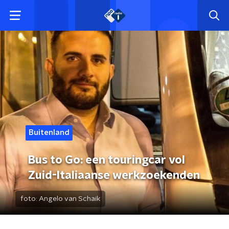
Buitenland
Bus to Go: een touringcar vol
Zuid-Italiaanse werkzoekenden
foto:
Angelo van Schaik