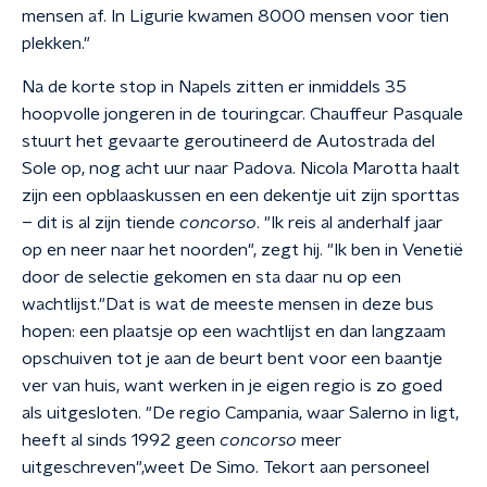
mensen af. In Ligurie kwamen 8000 mensen voor tien
plekken."
Na de korte stop in Napels zitten er inmiddels 35
hoopvolle jongeren in de touringcar. Chauffeur Pasquale
stuurt het gevaarte geroutineerd de Autostrada del
Sole op, nog acht uur naar Padova. Nicola Marotta haalt
zijn een opblaaskussen en een dekentje uit zijn sporttas
–
dit is al zijn tiende
concorso
.
"
Ik reis al anderhalf jaar
op en neer naar het noorden", zegt hij. "Ik ben in Venetië
door de selectie gekomen en sta daar nu op een
wachtlijst."
Dat is wat de meeste mensen in deze bus
hopen: een plaatsje op een wachtlijst en dan langzaam
opschuiven tot je aan de beurt bent voor een baantje
ver van huis, want werken in je eigen regio is zo goed
als uitgesloten.
"
De regio Campania, waar Salerno in ligt,
heeft al sinds 1992 geen
concorso
meer
uitgeschreven",
weet De Simo. Tekort aan personeel