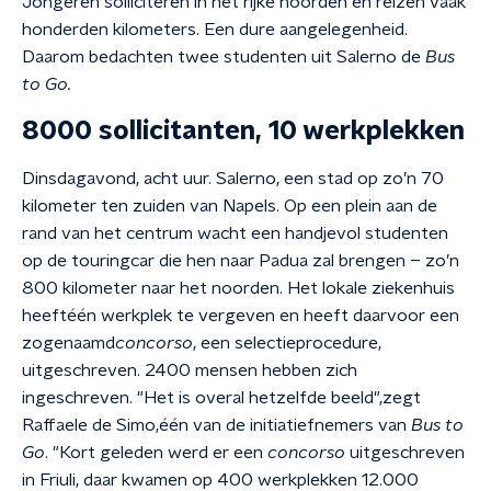
Jongeren solliciteren in het rijke noorden en reizen
vaak
honderden kilometers. Een dure aangelegenheid.
Daarom bedachten twee studenten uit Salerno de
Bus
to Go.
8000 sollicitanten, 10 werkplekken
Dinsdagavond, acht uur. Salerno, een stad op zo
’
n 70
kilometer ten zuiden van Napels. Op een plein aan de
rand van het centrum wacht een handjevol studenten
op de touringcar die hen naar Padua
zal brengen
–
zo
’
n
800 kilometer naar het noorden
. Het lokale ziekenhuis
heeft
éé
n werkplek te vergeven en heeft daarvoor een
zogenaamd
concorso
, een selectieprocedure,
uitgeschreven. 2400 mensen hebben zich
ingeschreven.
"
Het is overal hetzelfde beeld",
zegt
Raffaele de Simo,
éé
n van de initiatiefnemers van
Bus to
Go
.
"
Kort geleden werd er een
concorso
uitgeschreven
in Friuli, daar kwamen op 400 werkplekken 12.000