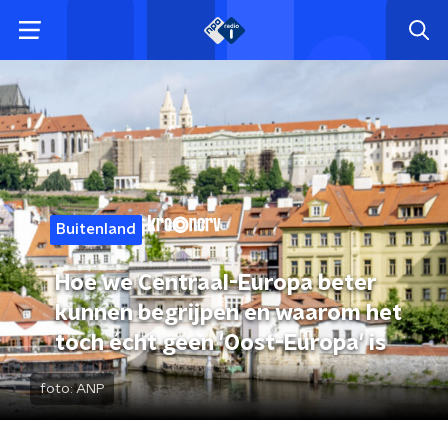
Buitenland
Hoe we Centraal-Europa beter
kunnen begrijpen en waarom het
toch écht geen 'Oost-Europa' is
foto:
ANP