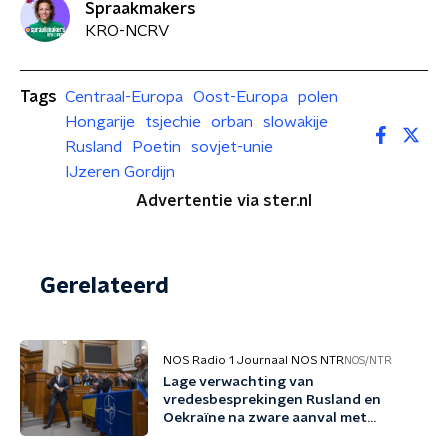
Spraakmakers
KRO-NCRV
Tags
Centraal-Europa
Oost-Europa
polen
Hongarije
tsjechie
orban
slowakije
Rusland
Poetin
sovjet-unie
IJzeren Gordijn
Advertentie via ster.nl
Gerelateerd
NOS Radio 1 Journaal NOS NTR
NOS/NTR
Lage verwachting van
vredesbesprekingen Rusland en
Oekraïne na zware aanval met
ballistische raketten