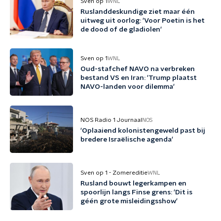
Sven op 1
WNL
Ruslanddeskundige ziet maar één
uitweg uit oorlog: 'Voor Poetin is het
de dood of de gladiolen'
Sven op 1
WNL
Oud-stafchef NAVO na verbreken
bestand VS en Iran: 'Trump plaatst
NAVO-landen voor dilemma'
NOS Radio 1 Journaal
NOS
'Oplaaiend kolonistengeweld past bij
bredere Israëlische agenda'
Sven op 1 - Zomereditie
WNL
Rusland bouwt legerkampen en
spoorlijn langs Finse grens: 'Dit is
géén grote misleidingsshow'