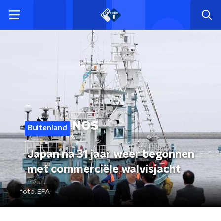
Buitenland
Japan na 31 jaar weer begonnen
met commerciële walvisjacht
foto:
EPA