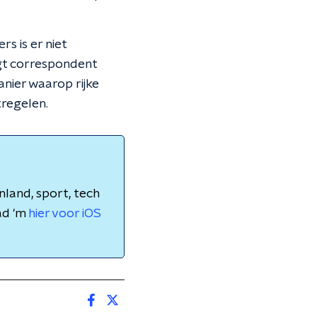
s is er niet
egt correspondent
nier waarop rijke
tregelen.
nland, sport, tech
ad 'm
hier voor iOS