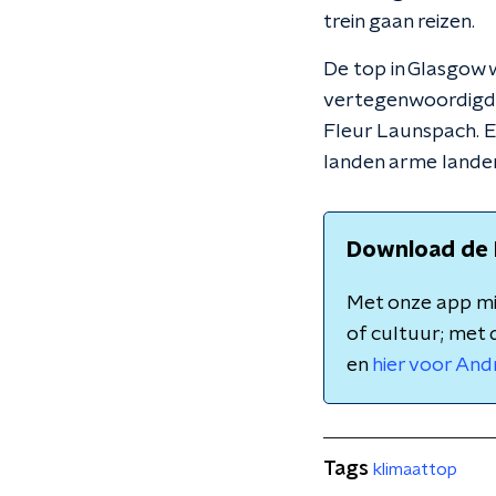
trein gaan reizen.
De top in Glasgow w
vertegenwoordigd, 
Fleur Launspach. E
landen arme landen
Download de 
Met onze app mis
of cultuur; met 
en
hier voor And
Tags
klimaattop