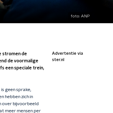
foto:
ANP
Advertentie via
re stromen de
ster.nl
kend de voormalige
s een speciale trein,
 is geen sprake,
en hebben zich in
n over bijvoorbeeld
dat meer mensen per