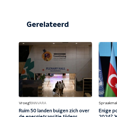
Gerelateerd
Vroeg!
Spraakma
BNNVARA
Ruim 50 landen buigen zich over
Enige po