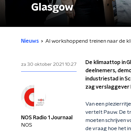
Glasgow
Nieuws
Al workshoppend treinen naar de k
De klimaattop in 
za 30 oktober 2021
10:27
deelnemers, demon
industriestad in S
zag verslaggever 
Van een plezierritj
vertelt Pauw. De tr
NOS Radio 1 Journaal
moeten schrijven v
NOS
de vraag hoe het 