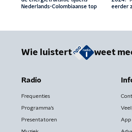
de energietransitie tijdens
2024? '
Nederlands-Colombiaanse top
eerder 
Wie luistert
weet me
Radio
Inf
Frequenties
Cont
Programma's
Veel
Presentatoren
App 
Muziek
Adv