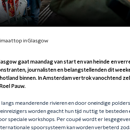
limaattop in Glasgow
Glasgow gaat maandag van start en van heinde en ver
stranten, journalisten en belangstellenden dit wee
chotland binnen. In Amsterdam vertrok vanochtend zelf
Roel Pauw.
e langs meanderende rivieren en door oneindige polders
einreizigers worden geacht hun tijd nuttig te besteden 
oor speciale workshops. Per coupé wordt er lesgegeve
internationale spoorsysteem kan worden verbeterd zo