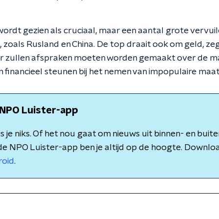
ordt gezien als cruciaal, maar een aantal grote vervuiler
zoals Rusland en China. De top draait ook om geld, z
r zullen afspraken moeten worden gemaakt over de ma
 financieel steunen bij het nemen van impopulaire maa
NPO Luister-app
 je niks. Of het nou gaat om nieuws uit binnen- en buite
de NPO Luister-app ben je altijd op de hoogte. Downlo
roid
.