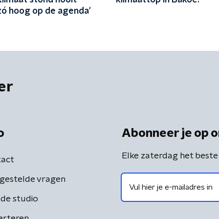
Klimaat stond nooit
klimaattop in Bakoe?
zó hoog op de agenda'
er
o
Abonneer je op o
Elke zaterdag het beste
act
gestelde vragen
de studio
erteren