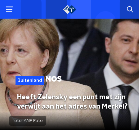
Buitenland
Heeft Zelensky een punt met zijn
verwijt aan het adres van Merkel?
foto:
ANP Foto