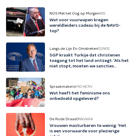
NOS Met het Oog op Morgen
NOS
Wat voor vuurwapen kregen
wereldleiders cadeau bij de NAVO-
top?
Langs de Lijn En Omstreken
EO/NOS
SGP kraakt Turkije dat christenen
toegang tot het land ontzegt: 'Als het
niet stopt, moeten we sancties
overwegen'
Spraakmakers
KRO-NCRV
Wat heeft het feminisme ons
onbedoeld opgeleverd?
De Rode Draad
BNNVARA
Vrouwen masturberen te weinig: 'Het
is een voorwaarde voor plezierige