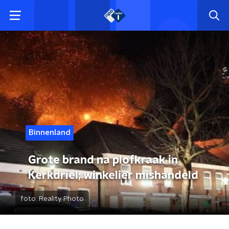
Binnenland
Grote brand na plofkraak in
Kerkdriel; winkelier mishandeld
foto:
Reality Photo