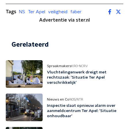
Tags
NS
Ter Apel
veiligheid
faber
Advertentie via ster.nl
Gerelateerd
Spraakmakers
KRO-NCRV
Vluchtelingenwerk dreigt met
rechtszaak: 'Situatie Ter Apel
verschrikkelijk'
Nieuws en Co
NOS/NTR
Inspectie slaat opnieuw alarm over
aanmeldcentrum Ter Apel: 'Situatie
onhoudbaar'