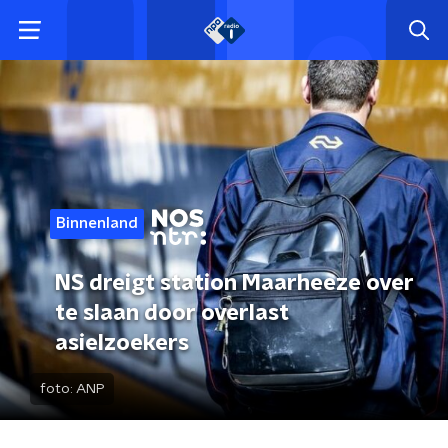
Binnenland
NS dreigt station Maarheeze over
te slaan door overlast
asielzoekers
foto:
ANP