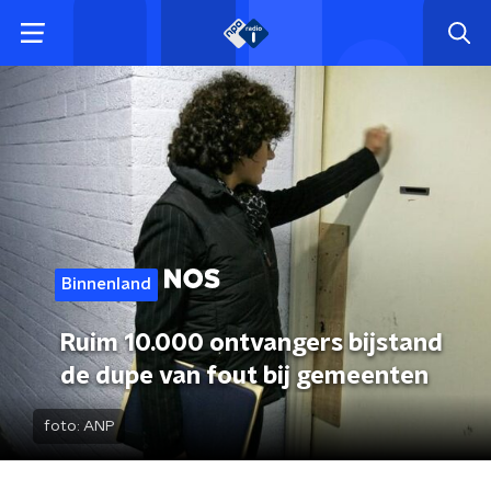
Binnenland
Ruim 10.000 ontvangers bijstand
de dupe van fout bij gemeenten
foto:
ANP