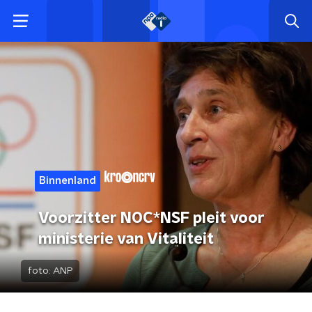
Binnenland
Voorzitter NOC*NSF pleit voor
ministerie van Vitaliteit
foto:
ANP