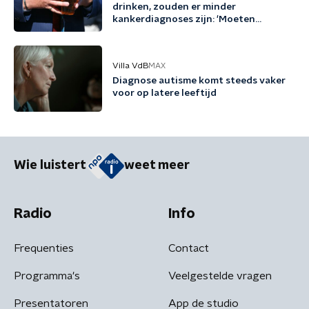
drinken, zouden er minder
kankerdiagnoses zijn: 'Moeten
bewustzijn vergroten'
Villa VdB
MAX
Diagnose autisme komt steeds vaker
voor op latere leeftijd
Wie luistert
weet meer
Radio
Info
Frequenties
Contact
Programma's
Veelgestelde vragen
Presentatoren
App de studio