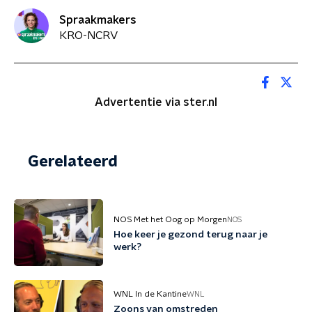
Spraakmakers
KRO-NCRV
Advertentie via ster.nl
Gerelateerd
NOS Met het Oog op Morgen
NOS
Hoe keer je gezond terug naar je
werk?
WNL In de Kantine
WNL
Zoons van omstreden