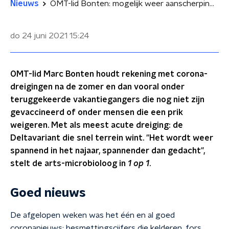
Nieuws
OMT-lid Bonten: mogelijk weer aanscherping coronamaatregelen in najaar
do 24 juni 2021
15:24
OMT-lid Marc Bonten houdt rekening met corona-
dreigingen na de zomer en dan vooral onder
teruggekeerde vakantiegangers die nog niet zijn
gevaccineerd of onder mensen die een prik
weigeren. Met als meest acute dreiging: de
Deltavariant die snel terrein wint. "Het wordt weer
spannend in het najaar, spannender dan gedacht",
stelt de arts-microbioloog in
1 op 1
.
Goed nieuws
De afgelopen weken was het één en al goed
coronanieuws: besmettingscijfers die kelderen, fors