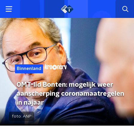
Binnenland
OMT-lid Bonten: mogelijk weer
aanscherping coronamaatregelen
in najaar
foto:
ANP