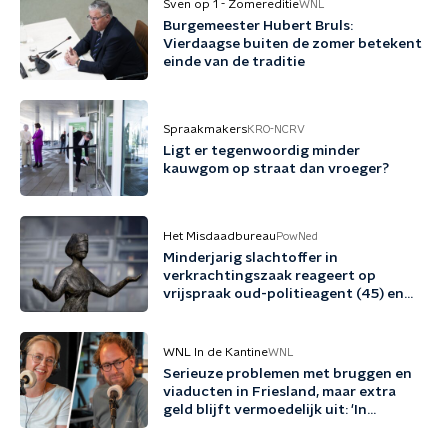
Sven op 1 - Zomereditie
WNL
Burgemeester Hubert Bruls:
Vierdaagse buiten de zomer betekent
einde van de traditie
Spraakmakers
KRO-NCRV
Ligt er tegenwoordig minder
kauwgom op straat dan vroeger?
Het Misdaadbureau
PowNed
Minderjarig slachtoffer in
verkrachtingszaak reageert op
vrijspraak oud-politieagent (45) en
vriend (48)
WNL In de Kantine
WNL
Serieuze problemen met bruggen en
viaducten in Friesland, maar extra
geld blijft vermoedelijk uit: 'In
Friesland kunnen we niet nog een
jaartje wachten'