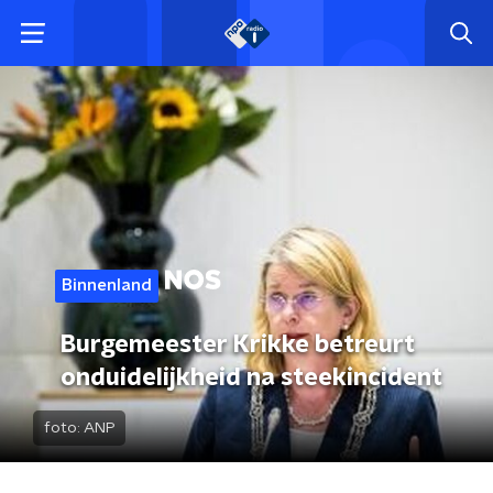
Binnenland
Burgemeester Krikke betreurt
onduidelijkheid na steekincident
foto:
ANP