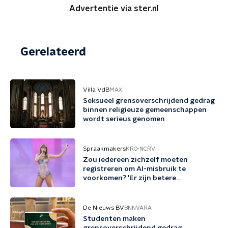
Advertentie via ster.nl
Gerelateerd
Villa VdB
MAX
Seksueel grensoverschrijdend gedrag
binnen religieuze gemeenschappen
wordt serieus genomen
Spraakmakers
KRO-NCRV
Zou iedereen zichzelf moeten
registreren om AI-misbruik te
voorkomen? 'Er zijn betere
voorstellen'
De Nieuws BV
BNNVARA
Studenten maken