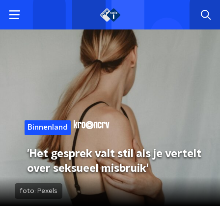
Binnenland
'Het gesprek valt stil als je vertelt
over seksueel misbruik'
foto:
Pexels