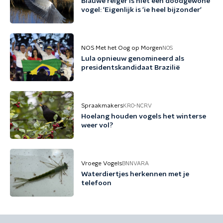
Blauwe reiger is niet een doodgewone
vogel: 'Eigenlijk is 'ie heel bijzonder'
NOS Met het Oog op Morgen
NOS
Lula opnieuw genomineerd als
presidentskandidaat Brazilië
Spraakmakers
KRO-NCRV
Hoelang houden vogels het winterse
weer vol?
Vroege Vogels
BNNVARA
Waterdiertjes herkennen met je
telefoon