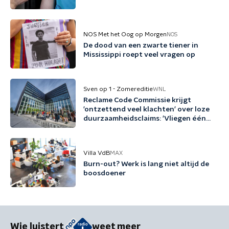
NOS Met het Oog op Morgen
NOS
De dood van een zwarte tiener in
Mississippi roept veel vragen op
Sven op 1 - Zomereditie
WNL
Reclame Code Commissie krijgt
'ontzettend veel klachten' over loze
duurzaamheidsclaims: 'Vliegen één
keer per jaar met biobrandstof'
Villa VdB
MAX
Burn-out? Werk is lang niet altijd de
boosdoener
Wie luistert
weet meer