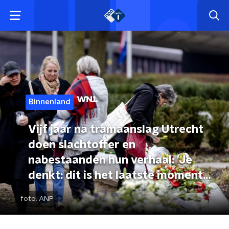
Binnenland
Vijf jaar na tramaanslag Utrecht
doen slachtoffer en
nabestaanden hun verhaal: 'Je
denkt: dit is het laatste moment
dat ik leef'
foto:
ANP