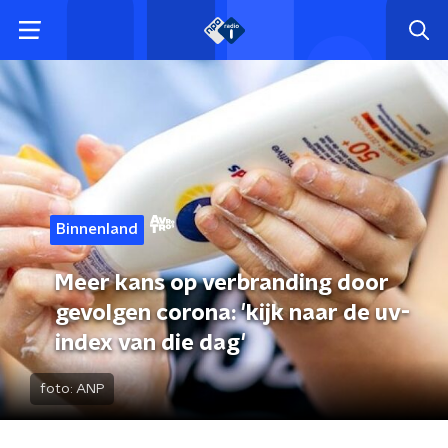
Binnenland
Meer kans op verbranding door
gevolgen corona: 'kijk naar de uv-
index van die dag'
foto:
ANP