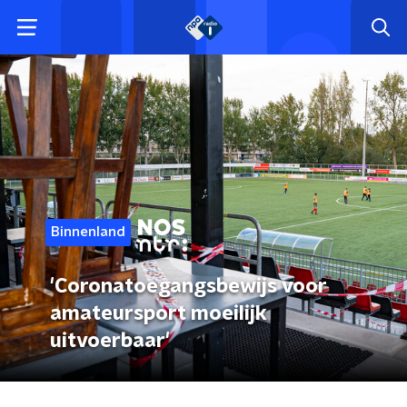
Binnenland
'Coronatoegangsbewijs voor
amateursport moeilijk
uitvoerbaar'