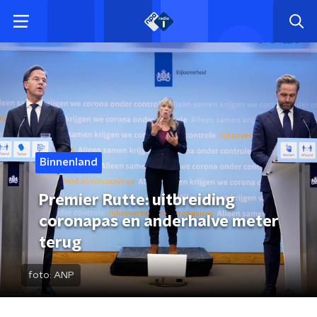
Binnenland
Premier Rutte: uitbreiding
coronapas en anderhalve meter
terug
foto:
ANP