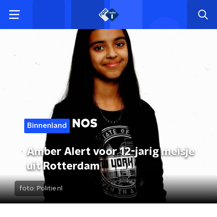
Binnenland
Amber Alert voor 12-jarig meisje
uit Rotterdam
foto:
Politie.nl