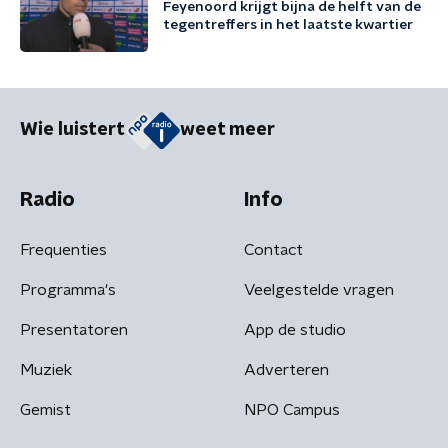
Feyenoord krijgt bijna de helft van de
tegentreffers in het laatste kwartier
Wie luistert
weet meer
Radio
Info
Frequenties
Contact
Programma's
Veelgestelde vragen
Presentatoren
App de studio
Muziek
Adverteren
Gemist
NPO Campus