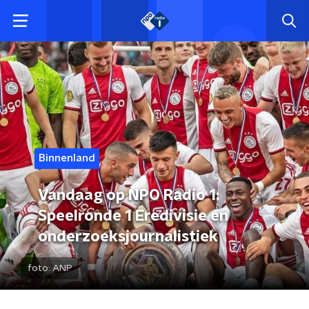
Binnenland
Vandaag op NPO Radio 1:
Speelronde 1 Eredivisie en
onderzoeksjournalistiek
foto:
ANP